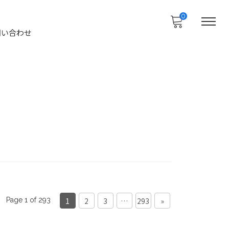
0
問い合わせ
1
2
3
…
293
»
Page 1 of 293