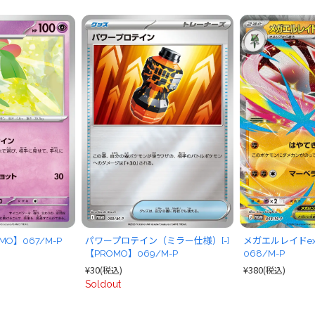
MO】067/M-P
パワープロテイン（ミラー仕様）[-]
メガエルレイドex[
【PROMO】069/M-P
068/M-P
¥30
¥380
(税込)
(税込)
Soldout