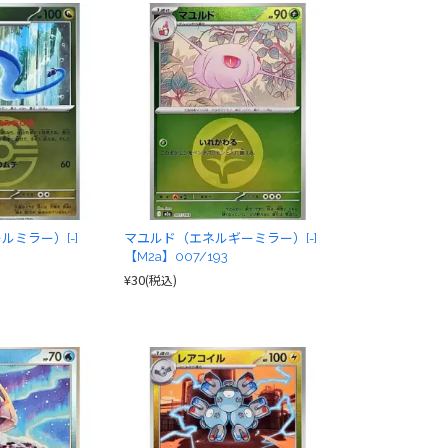
ミラー）[-]
マユルド（エネルギーミラー）[-]
【M2a】007/193
¥30
(税込)