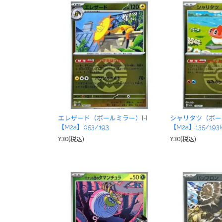
エレザード（ボールミラー）[-]
シャリタツ（ボール
【M2a】053/193
【M2a】135/193(
¥30
¥30
(税込)
(税込)