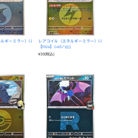
ルギーミラー）[-]
レアコイル（エネルギーミラー）[-]
3
【M2a】046/193
¥30
(税込)