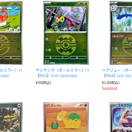
ミラー）[-]
ヤンヤンマ（ボールミラー）[-]
ハクリュー（ボール
copy)
【M2a】002/193(copy)
【M2a】125/193
¥30
¥120
(税込)
(税込)
Soldout