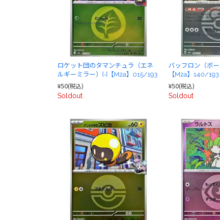
ロケット団のタマンチュラ（エネ
バッフロン（ボール
ルギーミラー）[-]【M2a】015/193
【M2a】140/193
¥50
¥50
(税込)
(税込)
Soldout
Soldout