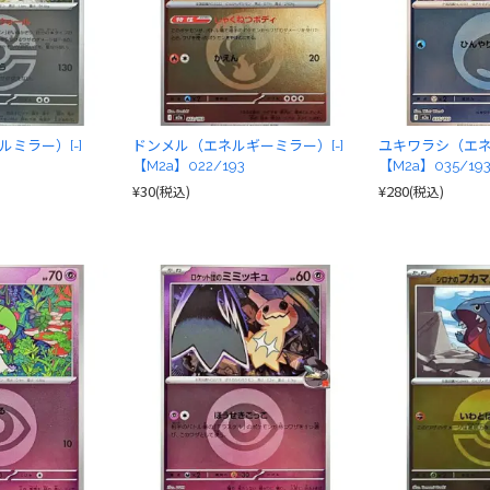
ミラー）[-]
ドンメル（エネルギーミラー）[-]
ユキワラシ（エネ
【M2a】022/193
【M2a】035/19
¥30
¥280
(税込)
(税込)