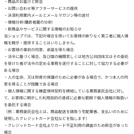
・商品のお届けと照会
・お問い合わせ等アフターサービスの提供
・決済利用案内メールとメールマガジン等の送付
・情報分析(購買者層の分析)
・新商品やサービスに関する情報のお知らせ
当ショップでは、下記の場合を除いてお客様の断りなく第三者に個人情
報を開示・提供することはいたしません。
・お客様の事前の同意、承諾を得た場合
・法令に基づく場合、及び国の機関若しくは地方公共団体又はその委託
を受けた者が法令の定める事務を遂行することに対して協力する必要が
ある場合
・人の生命、又は財産の保護のために必要がある場合で、かつ本人の同
意を得ることが困難である場合
・個人情報に関する機密保持契約を締結している業務委託会社に対し
て、お客様に明示した利用目的の達成に必要な範囲で個人情報の取扱い
を委託する場合
（例：業務委託会社とは、商品配送を請負う宅配業者、支払いのために
使用したクレジットカード会社などを指します）
・クレジットカード会社よりカード不正利用の調査のため照会があった
場合