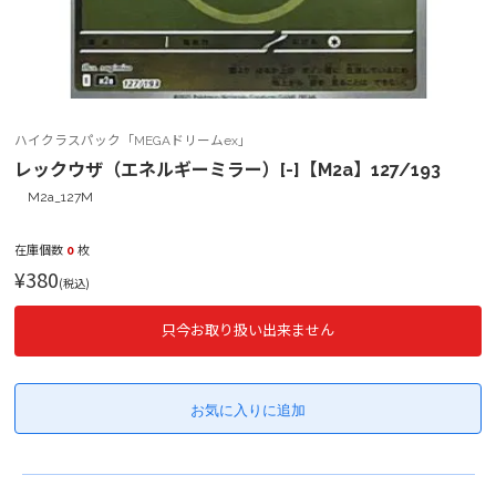
ハイクラスパック「MEGAドリームex」
レックウザ（エネルギーミラー）[-]【M2a】127/193
M2a_127M
在庫個数
0
枚
¥380
(税込)
只今お取り扱い出来ません