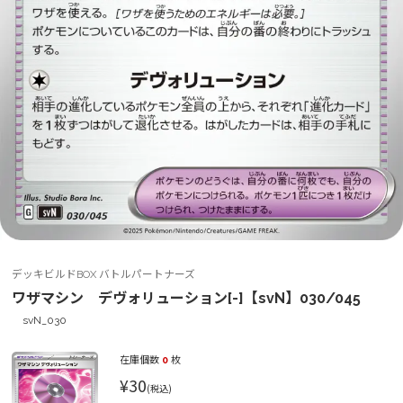
デッキビルドBOX バトルパートナーズ
ワザマシン デヴォリューション[-]【svN】030/045
svN_030
在庫個数
0
枚
¥30
(税込)