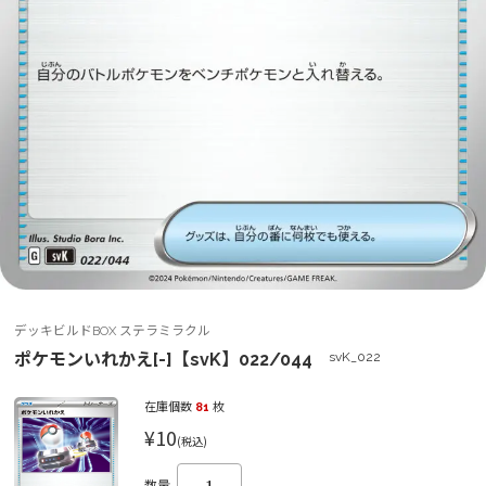
デッキビルドBOX ステラミラクル
ポケモンいれかえ[-]【svK】022/044
svK_022
在庫個数
81
枚
¥10
(税込)
数量