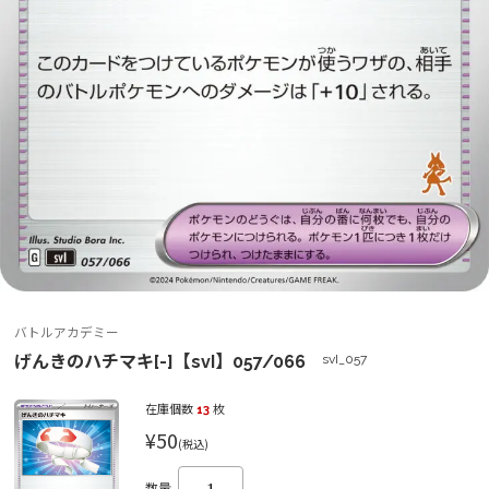
バトルアカデミー
げんきのハチマキ[-]【svI】057/066
svI_057
在庫個数
13
枚
¥50
(税込)
数量