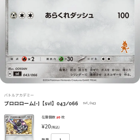
バトルアカデミー
ブロロローム[-]【svI】043/066
svI_043
在庫個数
20
枚
¥20
(税込)
数量