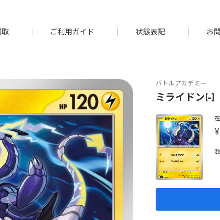
買取
ご利用ガイド
状態表記
お
バトルアカデミー
ミライドン[-]【
¥