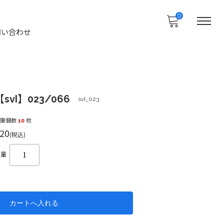
0
問い合わせ
svI】023/066
svI_023
在庫個数
10
枚
20
(税込)
数量