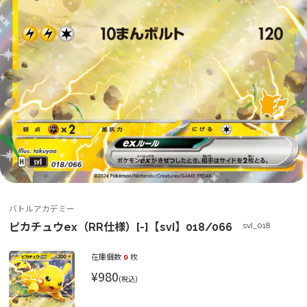
バトルアカデミー
ピカチュウex（RR仕様）[-]【svI】018/066
svI_018
在庫個数
0
枚
¥980
(税込)