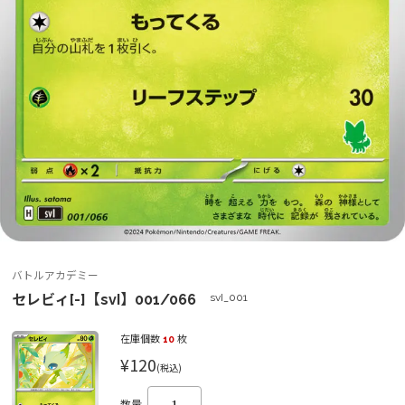
バトルアカデミー
セレビィ[-]【svI】001/066
svI_001
在庫個数
10
枚
¥120
(税込)
数量