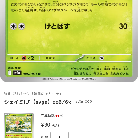
強化拡張パック「熱風のアリーナ」
シェイミ[U]【sv9a】006/63
sv9a_006
在庫個数
11
枚
¥30
(税込)
数量