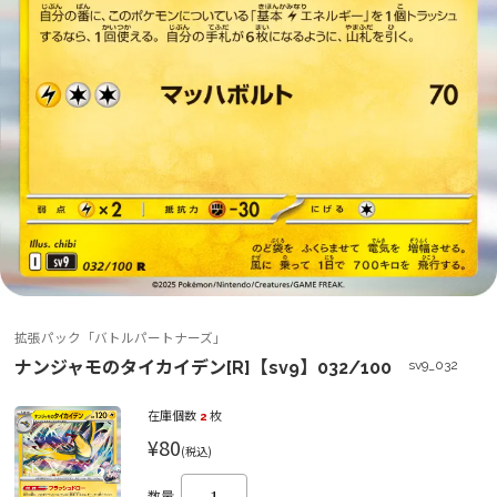
拡張パック「バトルパートナーズ」
ナンジャモのタイカイデン[R]【sv9】032/100
sv9_032
在庫個数
2
枚
¥80
(税込)
数量