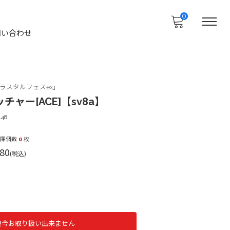
0
問い合わせ
ラスタルフェスex」
ャー[ACE]【sv8a】
148
在庫個数
0
枚
80
(税込)
只今お取り扱い出来ません