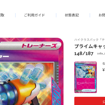
買取
ご利用ガイド
状態表記
お
ハイクラスパック「テ
プライムキャッチ
148/187
sv8a_
¥