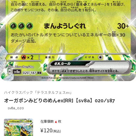
ハイクラスパック「テラスタルフェスex」
オーガポンみどりのめんex[RR]【sv8a】020/187
sv8a_020
在庫個数
4
枚
¥120
(税込)