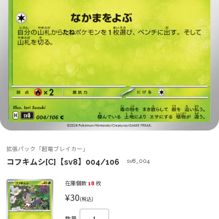
拡張パック「超電ブレイカー」
コフキムシ[C]【sv8】004/106
sv8_004
在庫個数
18
枚
¥30
(税込)
数量