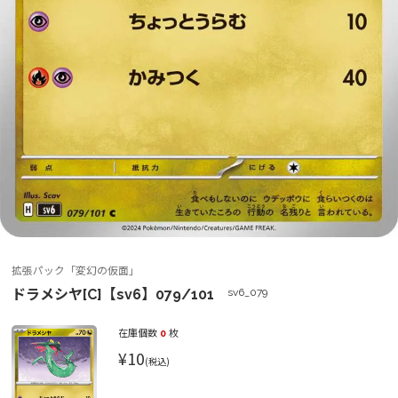
拡張パック「変幻の仮面」
ドラメシヤ[C]【sv6】079/101
sv6_079
在庫個数
0
枚
¥10
(税込)