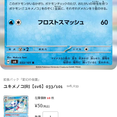
拡張パック「変幻の仮面」
ユキメノコ[R]【sv6】033/101
sv6_033
在庫個数
10
枚
¥50
(税込)
数量