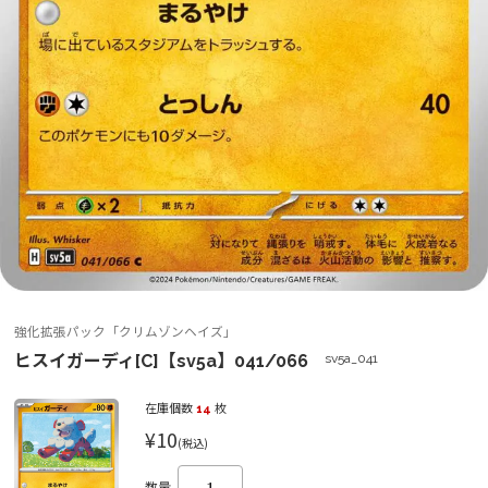
強化拡張パック「クリムゾンヘイズ」
ヒスイガーディ[C]【sv5a】041/066
sv5a_041
在庫個数
14
枚
¥10
(税込)
数量