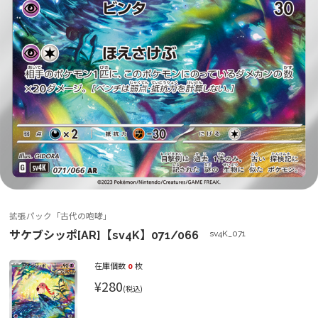
拡張パック「古代の咆哮」
サケブシッポ[AR]【sv4K】071/066
sv4K_071
在庫個数
0
枚
¥280
(税込)