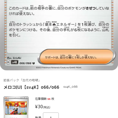
拡張パック「古代の咆哮」
メロコ[U]【sv4K】066/066
sv4K_066
在庫個数
11
枚
¥30
(税込)
数量