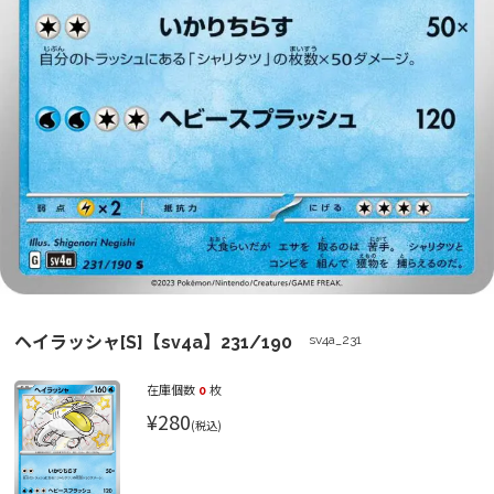
ヘイラッシャ[S]【sv4a】231/190
sv4a_231
在庫個数
0
枚
¥280
(税込)