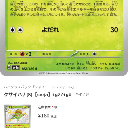
ハイクラスパック「シャイニートレジャーex」
クサイハナ[S]【sv4a】192/190
sv4a_192
在庫個数
0
枚
¥180
(税込)