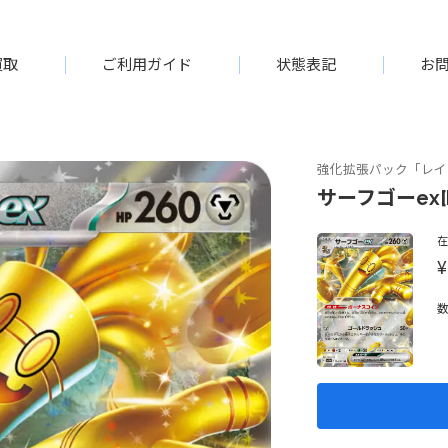
買取
ご利用ガイド
状態表記
お
強化拡張パック「レイ
サーフゴーex[R
¥