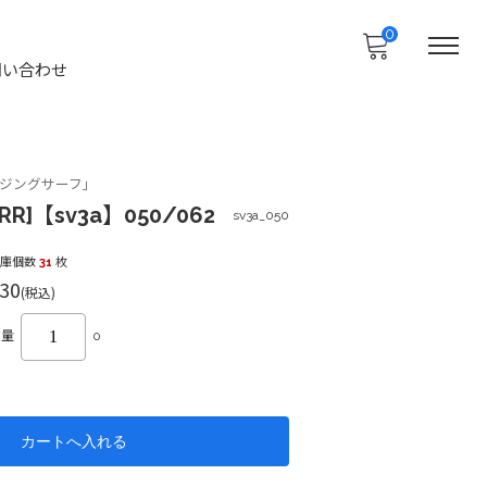
0
問い合わせ
ジングサーフ」
R]【sv3a】050/062
sv3a_050
在庫個数
31
枚
30
(税込)
数量
0