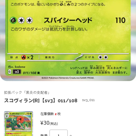
拡張パック「黒炎の支配者」
スコヴィラン[R]【sv3】011/108
sv3_011
在庫個数
2
枚
¥30
(税込)
数量
0