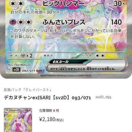
拡張パック「クレイバースト」
デカヌチャンex[SAR]【sv2D】093/071
sv2D_093
在庫個数
0
枚
¥2,180
(税込)