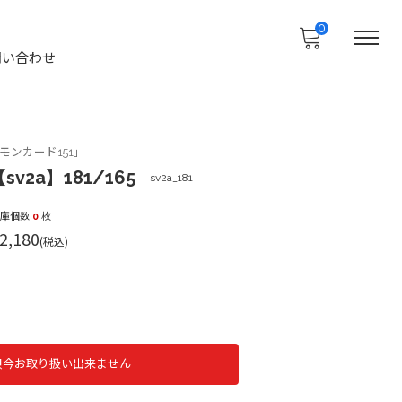
0
問い合わせ
ンカード151」
sv2a】181/165
sv2a_181
在庫個数
0
枚
2,180
(税込)
只今お取り扱い出来ません