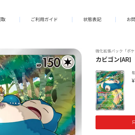
買取
ご利用ガイド
状態表記
お
強化拡張パック「ポケモ
カビゴン[AR]【
¥