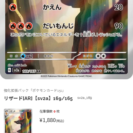
強化拡張パック「ポケモンカード151」
リザード[AR]【sv2a】169/165
sv2a_169
在庫個数
0
枚
¥1,880
(税込)