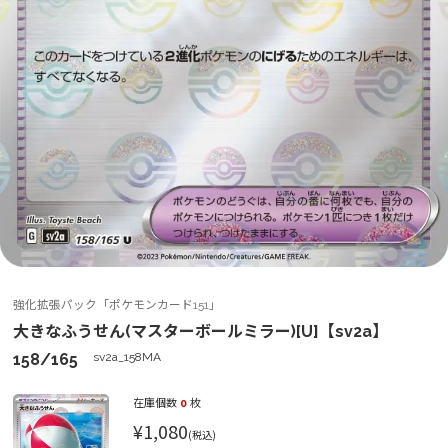
強化拡張パック「ポケモンカード151」
大きなふうせん(マスターボールミラー)[U]【sv2a】
158/165
sv2a_158MA
在庫個数
0
枚
¥1,080
(税込)