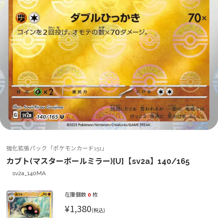
強化拡張パック「ポケモンカード151」
カブト(マスターボールミラー)[U]【sv2a】140/165
sv2a_140MA
在庫個数
0
枚
¥1,380
(税込)