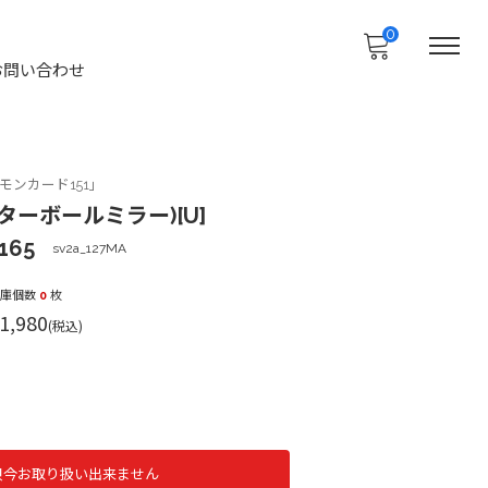
0
お問い合わせ
ンカード151」
ターボールミラー)[U]
165
sv2a_127MA
在庫個数
0
枚
1,980
(税込)
只今お取り扱い出来ません