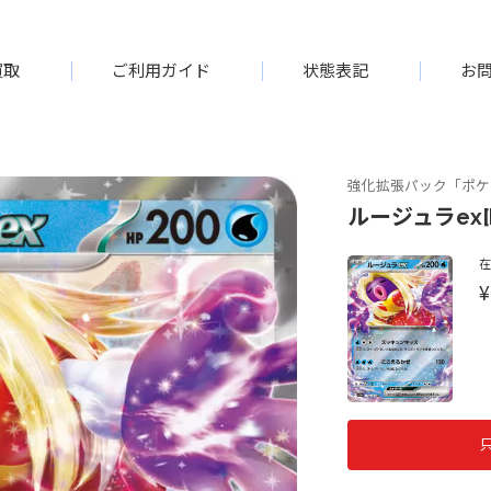
買取
ご利用ガイド
状態表記
お
強化拡張パック「ポケモ
ルージュラex[R
¥