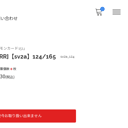
0
問い合わせ
ンカード151」
R]【sv2a】124/165
sv2a_124
在庫個数
0
枚
30
(税込)
只今お取り扱い出来ません