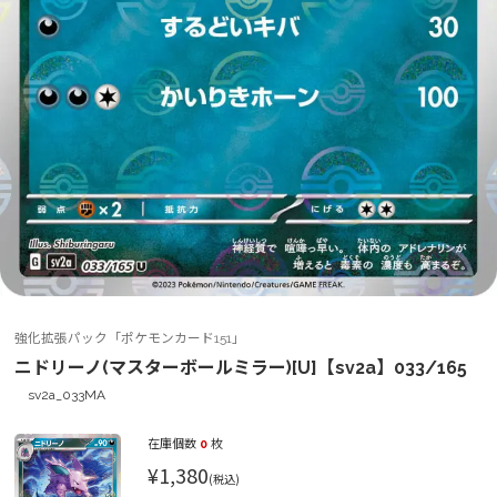
強化拡張パック「ポケモンカード151」
ニドリーノ(マスターボールミラー)[U]【sv2a】033/165
sv2a_033MA
在庫個数
0
枚
¥1,380
(税込)