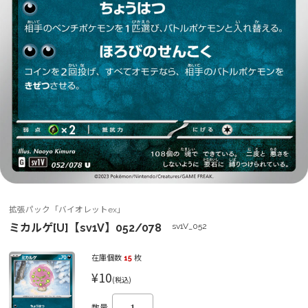
拡張パック「バイオレットex」
ミカルゲ[U]【sv1V】052/078
sv1V_052
在庫個数
15
枚
¥10
(税込)
数量