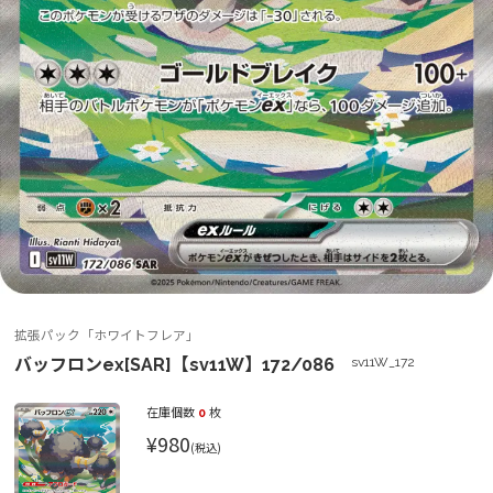
拡張パック「ホワイトフレア」
バッフロンex[SAR]【sv11W】172/086
sv11W_172
在庫個数
0
枚
¥980
(税込)