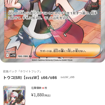
拡張パック「ホワイトフレア」
トウコ[SR]【sv11W】166/086
sv11W_166
在庫個数
0
枚
¥1,880
(税込)