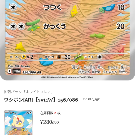
拡張パック「ホワイトフレア」
ワシボン[AR]【sv11W】156/086
sv11W_156
在庫個数
0
枚
¥280
(税込)