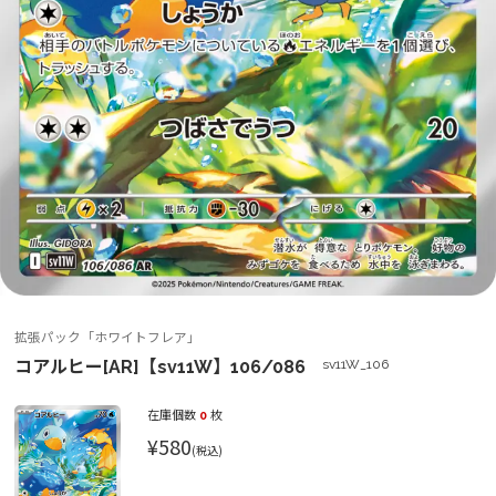
拡張パック「ホワイトフレア」
コアルヒー[AR]【sv11W】106/086
sv11W_106
在庫個数
0
枚
¥580
(税込)