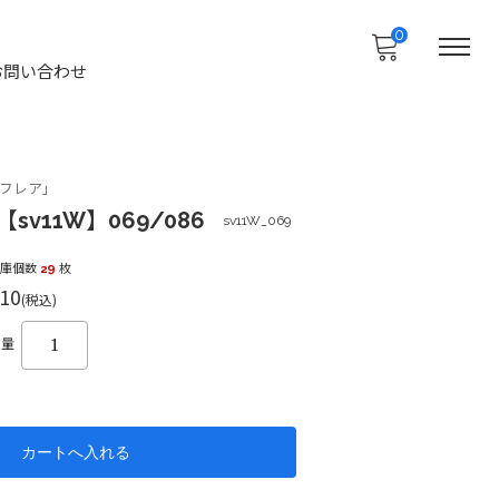
0
お問い合わせ
フレア」
sv11W】069/086
sv11W_069
在庫個数
29
枚
10
(税込)
数量