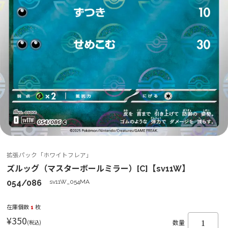
拡張パック「ホワイトフレア」
ズルッグ（マスターボールミラー）[C]【sv11W】
054/086
sv11W_054MA
在庫個数
1
枚
¥350
(税込)
数量