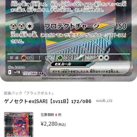
拡張パック「ブラックボルト」
ゲノセクトex[SAR]【sv11B】172/086
sv11B_172
在庫個数
0
枚
¥2,280
(税込)