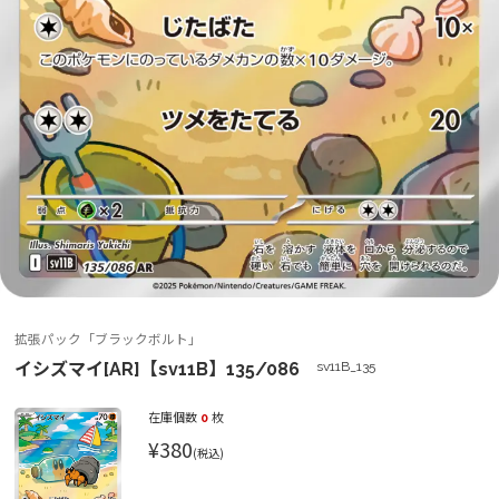
拡張パック「ブラックボルト」
イシズマイ[AR]【sv11B】135/086
sv11B_135
在庫個数
0
枚
¥380
(税込)