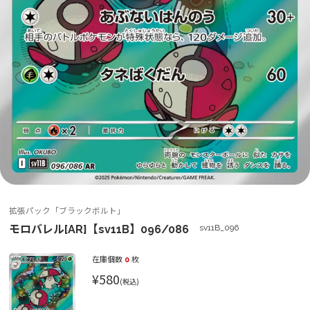
拡張パック「ブラックボルト」
モロバレル[AR]【sv11B】096/086
sv11B_096
在庫個数
0
枚
¥580
(税込)