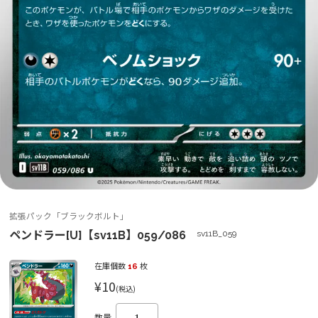
拡張パック「ブラックボルト」
ペンドラー[U]【sv11B】059/086
sv11B_059
在庫個数
16
枚
¥10
(税込)
数量