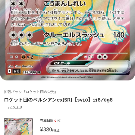
拡張パック「ロケット団の栄光」
ロケット団のペルシアンex[SR]【sv10】118/098
sv10_118
在庫個数
0
枚
¥380
(税込)