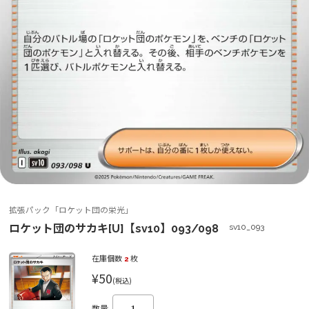
拡張パック「ロケット団の栄光」
ロケット団のサカキ[U]【sv10】093/098
sv10_093
在庫個数
2
枚
¥50
(税込)
数量