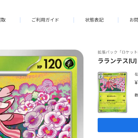
買取
ご利用ガイド
状態表記
お
拡張パック「ロケット
ラランテス[U]【
¥