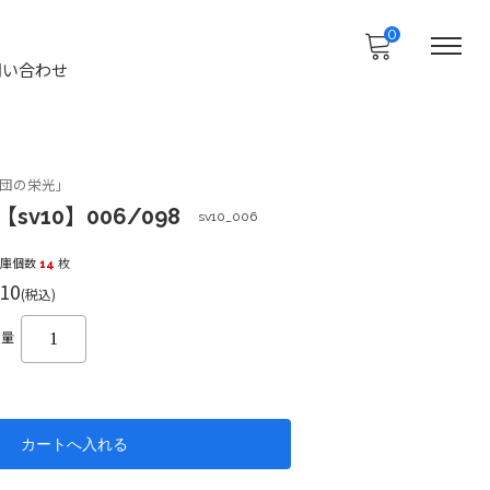
0
問い合わせ
団の栄光」
sv10】006/098
sv10_006
在庫個数
14
枚
10
(税込)
数量