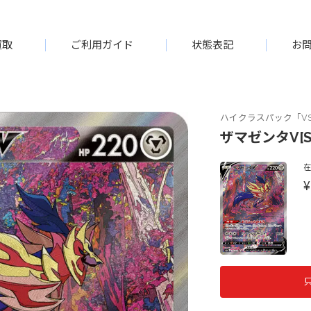
買取
ご利用ガイド
状態表記
お
ハイクラスパック「VS
ザマゼンタV[SA
¥