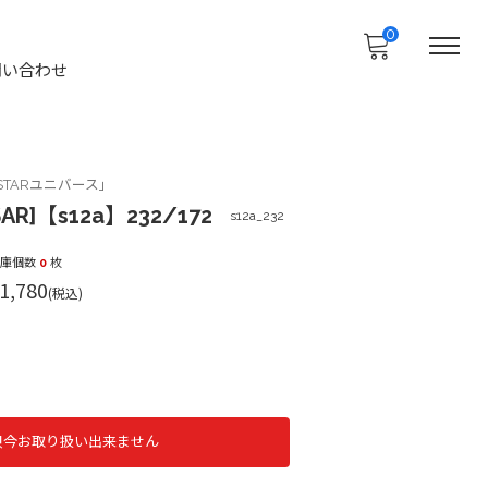
0
問い合わせ
TARユニバース」
R]【s12a】232/172
s12a_232
在庫個数
0
枚
1,780
(税込)
只今お取り扱い出来ません