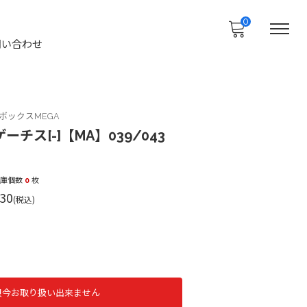
0
問い合わせ
ボックスMEGA
チス[-]【MA】039/043
在庫個数
0
枚
30
(税込)
只今お取り扱い出来ません