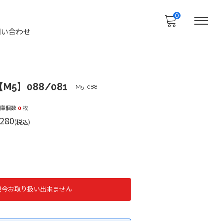
0
問い合わせ
M5】088/081
M5_088
在庫個数
0
枚
280
(税込)
只今お取り扱い出来ません