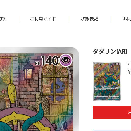
買取
ご利用ガイド
状態表記
お
ダダリン[AR]【
¥