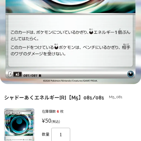
シャドーあくエネルギー[R]【M5】081/081
M5_081
在庫個数
6
枚
¥50
(税込)
数量